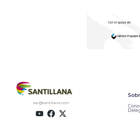
Sobr
sac@santillana.com
Conoc
Dele