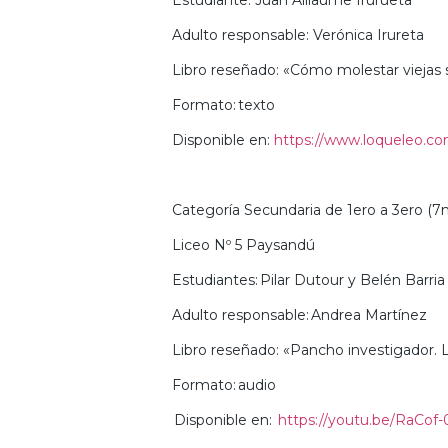
Estudiante: Juan Alliaume Irurueta
Adulto responsable: Verónica Irureta
Libro reseñado: «Cómo molestar viejas 
Formato: texto
Disponible en:
https://www.loqueleo.com
Categoría Secundaria de 1ero a 3ero (7
Liceo Nº 5 Paysandú
Estudiantes: Pilar Dutour y Belén Barri
Adulto responsable: Andrea Martínez
Libro reseñado: «Pancho investigador. 
Formato: audio
Disponible en:
https://youtu.be/RaCof