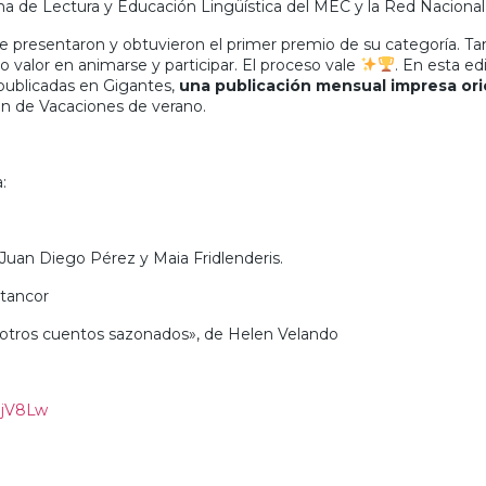
ma de Lectura y Educación Lingüística del MEC y la Red Nacional
 presentaron y obtuvieron el primer premio de su categoría. Ta
valor en animarse y participar. El proceso vale
. En esta ed
publicadas en Gigantes,
una publicación mensual impresa orie
ión de Vacaciones de verano.
a:
 Juan Diego Pérez y Maia Fridlenderis.
ntancor
 y otros cuentos sazonados», de Helen Velando
jjV8Lw