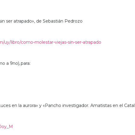
sin ser atrapado», de Sebastián Pedrozo
/uy/libro/como-molestar-viejas-sin-ser-atrapado
mo a 9no), para:
a
Luces en la aurora» y «Pancho investigador. Amatistas en el Cat
-0oy_M