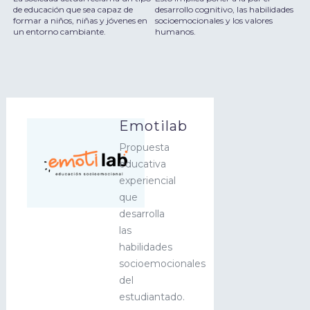
de educación que sea capaz de
desarrollo cognitivo, las habilidades
formar a niños, niñas y jóvenes en
socioemocionales y los valores
un entorno cambiante.
humanos.
Emotilab
Propuesta
educativa
experiencial
que
desarrolla
las
habilidades
socioemocionales
del
estudiantado.