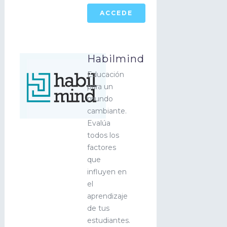
ACCEDE
Habilmind
Educación
para un
mundo
cambiante.
Evalúa
todos los
factores
que
influyen en
el
aprendizaje
de tus
estudiantes.