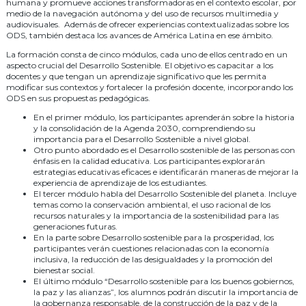
humana y promueve acciones transformadoras en el contexto escolar, por
medio de la navegación autónoma y del uso de recursos multimedia y
audiovisuales. Además de ofrecer experiencias contextualizadas sobre los
ODS, también destaca los avances de América Latina en ese ámbito.
La formación consta de cinco módulos, cada uno de ellos centrado en un
aspecto crucial del Desarrollo Sostenible. El objetivo es capacitar a los
docentes y que tengan un aprendizaje significativo que les permita
modificar sus contextos y fortalecer la profesión docente, incorporando los
ODS en sus propuestas pedagógicas.
En el primer módulo, los participantes aprenderán sobre la historia
y la consolidación de la Agenda 2030, comprendiendo su
importancia para el Desarrollo Sostenible a nivel global.
Otro punto abordado es el Desarrollo sostenible de las personas con
énfasis en la calidad educativa. Los participantes explorarán
estrategias educativas eficaces e identificarán maneras de mejorar la
experiencia de aprendizaje de los estudiantes.
El tercer módulo habla del Desarrollo Sostenible del planeta. Incluye
temas como la conservación ambiental, el uso racional de los
recursos naturales y la importancia de la sostenibilidad para las
generaciones futuras.
En la parte sobre Desarrollo sostenible para la prosperidad, los
participantes verán cuestiones relacionadas con la economía
inclusiva, la reducción de las desigualdades y la promoción del
bienestar social.
El último módulo “Desarrollo sostenible para los buenos gobiernos,
la paz y las alianzas”, los alumnos podrán discutir la importancia de
la gobernanza responsable, de la construcción de la paz y de la