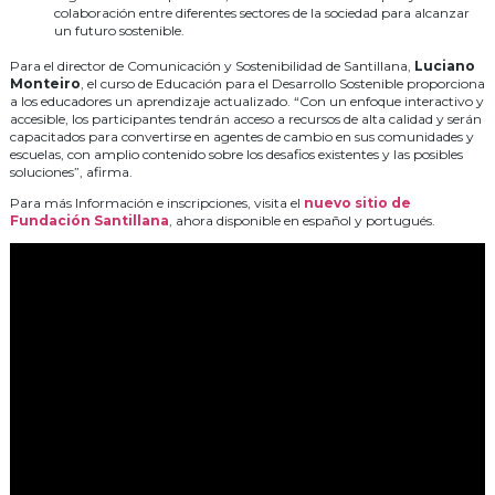
colaboración entre diferentes sectores de la sociedad para alcanzar
un futuro sostenible.
Para el director de Comunicación y Sostenibilidad de Santillana,
Luciano
Monteiro
, el curso de Educación para el Desarrollo Sostenible proporciona
a los educadores un aprendizaje actualizado. “Con un enfoque interactivo y
accesible, los participantes tendrán acceso a recursos de alta calidad y serán
capacitados para convertirse en agentes de cambio en sus comunidades y
escuelas, con amplio contenido sobre los desafios existentes y las posibles
soluciones”, afirma.
Para más Información e inscripciones, visita el
nuevo sitio de
Fundación Santillana
, ahora disponible en español y portugués.